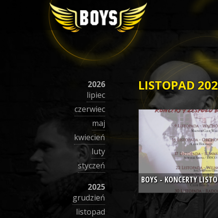
LISTOPAD
20
2026
lipiec
czerwiec
6
maj
lis
2024
kwiecień
luty
styczeń
BOYS - KONCERTY LISTO
2025
grudzień
listopad