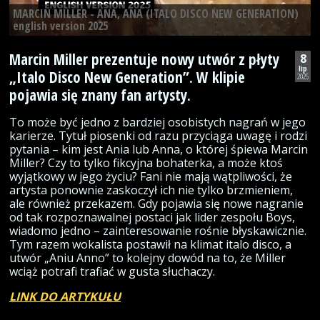
MARCIN MILLER - ANA, ANA (ITALO DISCO NEW GENERATION)
english version 2025
Marcin Miller prezentuje nowy utwór z płyty
8
lip
„Italo Disco New Generation”. W klipie
2025
pojawia się znany fan artysty.
To może być jedno z bardziej osobistych nagrań w jego
karierze. Tytuł piosenki od razu przyciąga uwagę i rodzi
pytania – kim jest Ania lub Anna, o której śpiewa Marcin
Miller? Czy to tylko fikcyjna bohaterka, a może ktoś
wyjątkowy w jego życiu? Fani nie mają wątpliwości, że
artysta ponownie zaskoczył ich nie tylko brzmieniem,
ale również przekazem. Gdy pojawia się nowe nagranie
od tak rozpoznawalnej postaci jak lider zespołu Boys,
wiadomo jedno – zainteresowanie rośnie błyskawicznie.
Tym razem wokalista postawił na klimat italo disco, a
utwór „Aniu Anno” to kolejny dowód na to, że Miller
wciąż potrafi trafiać w gusta słuchaczy.
LINK DO ARTYKUŁU