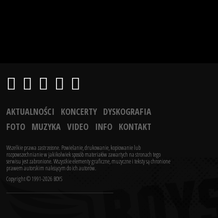
AKTUALNOŚCI
KONCERTY
DYSKOGRAFIA
FOTO
MUZYKA
VIDEO
INFO
KONTAKT
Wszelkie prawa zastrzeżone. Powielanie, drukowanie, kopiowanie lub
rozpowszechnianie w jakikolwiek sposób materiałów zawartych na stronach tego
serwisu jest zabronione.
Wszystkie elementy graficzne, muzyczne i teksty są chronione
prawem autorskim należącym do ich autorów.
Copyright © 1991-2026 BOYS