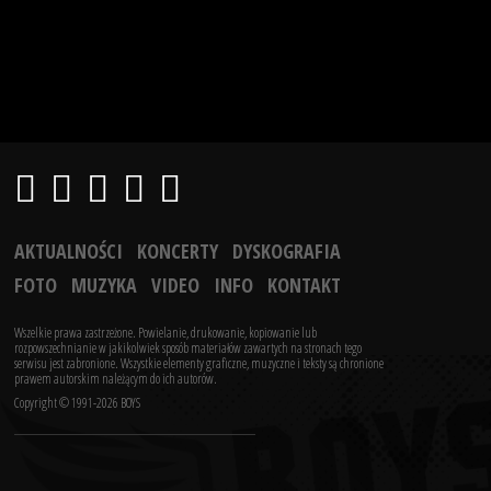
AKTUALNOŚCI
KONCERTY
DYSKOGRAFIA
FOTO
MUZYKA
VIDEO
INFO
KONTAKT
Wszelkie prawa zastrzeżone. Powielanie, drukowanie, kopiowanie lub
rozpowszechnianie w jakikolwiek sposób materiałów zawartych na stronach tego
serwisu jest zabronione.
Wszystkie elementy graficzne, muzyczne i teksty są chronione
prawem autorskim należącym do ich autorów.
Copyright © 1991-2026 BOYS