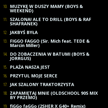
10.
MUZYKĘ W DUSZY MAMY (BOYS &
WEEKEND)
11.
SZALONA! ALE TO DRILL (BOYS & RAF
SHAFRANEK)
12.
JAKBYŚ BYŁA
13.
FIGGO FAGGO (Sir. Mich feat. TEDE &
Marcin Miller)
14.
DO ZOBACZENIA W BATUMI (BOYS &
JORRGUS)
15.
PLAŻA NASZA JEST
16.
PRZYTUL MOJE SERCE
17.
JAK SZALONY TRAKTORZYSTA
18.
ZAPAMIĘTAJ MNIE (OLDSCHOOL 90S MIX
BY PRZEMO)
19.
fiGGo faGGo (2SHER X G40+ Remix)