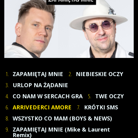
1.
ZAPAMIĘTAJ MNIE
2.
NIEBIESKIE OCZY
3.
URLOP NA ŻĄDANIE
4.
CO NAM W SERCACH GRA
5.
TWE OCZY
6.
ARRIVEDERCI AMORE
7.
KRÓTKI SMS
8.
WSZYSTKO CO MAM (BOYS & NEWS)
9.
ZAPAMIĘTAJ MNIE (Mike & Laurent
Remix)