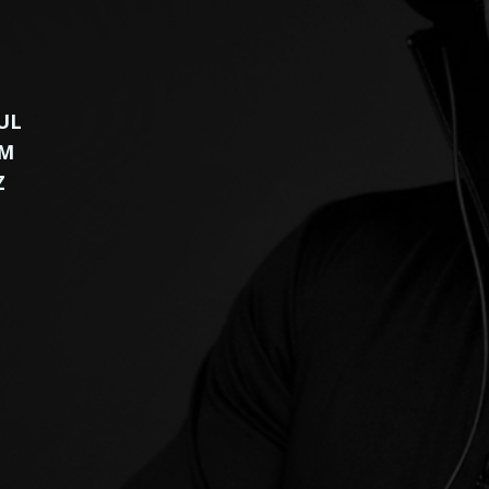
UL
EM
Z