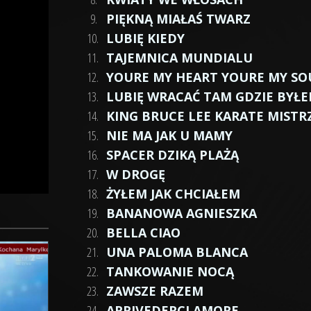
9.
PIĘKNĄ MIAŁAŚ TWARZ
10.
LUBIĘ KIEDY
11.
TAJEMNICA MUNDIALU
12.
YOURE MY HEART YOURE MY SO
13.
LUBIĘ WRACAĆ TAM GDZIE BYŁ
14.
KING BRUCE LEE KARATE MISTR
15.
NIE MA JAK U MAMY
16.
SPACER DZIKĄ PLAŻĄ
17.
W DROGĘ
18.
ŻYŁEM JAK CHCIAŁEM
19.
BANANOWA AGNIESZKA
20.
BELLA CIAO
21.
UNA PALOMA BLANCA
22.
TANKOWANIE NOCĄ
23.
ZAWSZE RAZEM
24.
ARRIVEDERCI AMORE