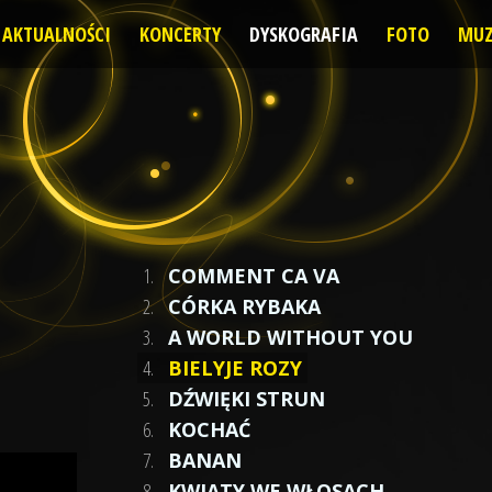
AKTUALNOŚCI
KONCERTY
DYSKOGRAFIA
FOTO
MUZ
1.
COMMENT CA VA
2.
CÓRKA RYBAKA
3.
A WORLD WITHOUT YOU
4.
BIELYJE ROZY
5.
DŹWIĘKI STRUN
6.
KOCHAĆ
7.
BANAN
8.
KWIATY WE WŁOSACH