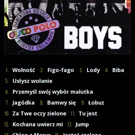
1.
Wolność
2.
Figo-fago
3.
Lody
4.
Biba
5.
Usłysz wołanie
6.
Przemyśl swój wybór malutka
7.
Jagódka
8.
Bamwy się
9.
Łobuz
10.
Za Twe oczy zielone
11.
Tu jest
12.
Kochana uwierz mi
13.
Jump
14.
Chłop z Mazur
15.
Jesteś szalona