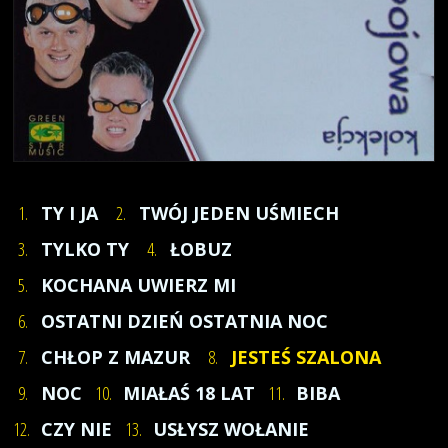
1.
TY I JA
2.
TWÓJ JEDEN UŚMIECH
3.
TYLKO TY
4.
ŁOBUZ
5.
KOCHANA UWIERZ MI
6.
OSTATNI DZIEŃ OSTATNIA NOC
7.
CHŁOP Z MAZUR
8.
JESTEŚ SZALONA
9.
NOC
10.
MIAŁAŚ 18 LAT
11.
BIBA
12.
CZY NIE
13.
USŁYSZ WOŁANIE