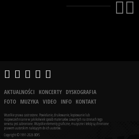
AKTUALNOŚCI
KONCERTY
DYSKOGRAFIA
FOTO
MUZYKA
VIDEO
INFO
KONTAKT
Wszelkie prawa zastrzeżone. Powielanie, drukowanie, kopiowanie lub
rozpowszechnianie w jakikolwiek sposób materiałów zawartych na stronach tego
serwisu jest zabronione.
Wszystkie elementy graficzne, muzyczne i teksty są chronione
prawem autorskim należącym do ich autorów.
Copyright © 1991-2026 BOYS