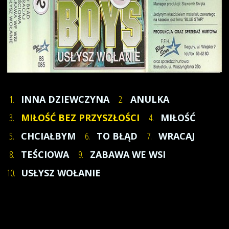
1.
INNA DZIEWCZYNA
2.
ANULKA
3.
MIŁOŚĆ BEZ PRZYSZŁOŚCI
4.
MIŁOŚĆ
5.
CHCIAŁBYM
6.
TO BŁĄD
7.
WRACAJ
8.
TEŚCIOWA
9.
ZABAWA WE WSI
10.
USŁYSZ WOŁANIE