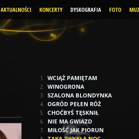
AKTUALNOŚCI
KONCERTY
DYSKOGRAFIA
FOTO
MUZ
1.
WCIĄŻ PAMIĘTAM
2.
WINOGRONA
3.
SZALONA BLONDYNKA
4.
OGRÓD PEŁEN RÓŻ
5.
CHOĆBYŚ TĘSKNIŁ
6.
NIE MA GWIAZD
7.
MIŁOŚĆ JAK PIORUN
8.
TAKA ZWYKŁA NOC