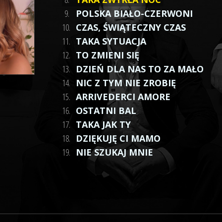
9.
POLSKA BIAŁO-CZERWONI
10.
CZAS, ŚWIĄTECZNY CZAS
11.
TAKA SYTUACJA
12.
TO ZMIENI SIĘ
13.
DZIEŃ DLA NAS TO ZA MAŁO
14.
NIC Z TYM NIE ZROBIĘ
15.
ARRIVEDERCI AMORE
16.
OSTATNI BAL
17.
TAKA JAK TY
18.
DZIĘKUJĘ CI MAMO
19.
NIE SZUKAJ MNIE