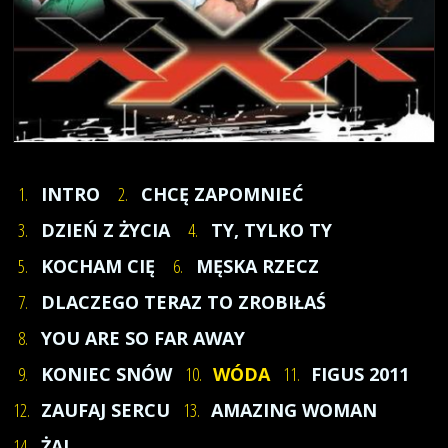
1.
INTRO
2.
CHCĘ ZAPOMNIEĆ
3.
DZIEŃ Z ŻYCIA
4.
TY, TYLKO TY
5.
KOCHAM CIĘ
6.
MĘSKA RZECZ
7.
DLACZEGO TERAZ TO ZROBIŁAŚ
8.
YOU ARE SO FAR AWAY
9.
KONIEC SNÓW
10.
WÓDA
11.
FIGUS 2011
12.
ZAUFAJ SERCU
13.
AMAZING WOMAN
14.
ŻAL