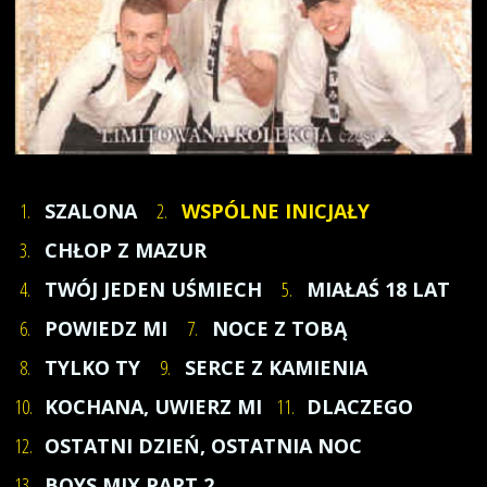
1.
SZALONA
2.
WSPÓLNE INICJAŁY
3.
CHŁOP Z MAZUR
4.
TWÓJ JEDEN UŚMIECH
5.
MIAŁAŚ 18 LAT
6.
POWIEDZ MI
7.
NOCE Z TOBĄ
8.
TYLKO TY
9.
SERCE Z KAMIENIA
10.
KOCHANA, UWIERZ MI
11.
DLACZEGO
12.
OSTATNI DZIEŃ, OSTATNIA NOC
13.
BOYS MIX PART 2