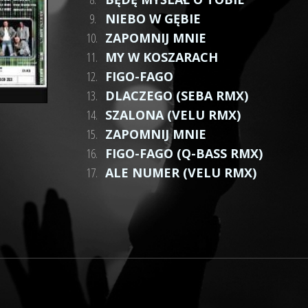
9.
NIEBO W GĘBIE
10.
ZAPOMNIJ MNIE
11.
MY W KOSZARACH
12.
FIGO-FAGO
13.
DLACZEGO (SEBA RMX)
14.
SZALONA (VELU RMX)
15.
ZAPOMNIJ MNIE
16.
FIGO-FAGO (Q-BASS RMX)
17.
ALE NUMER (VELU RMX)