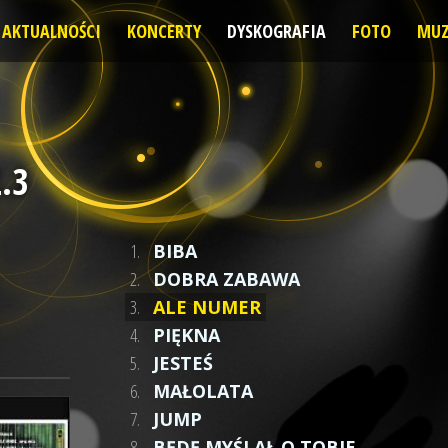
AKTUALNOŚCI
KONCERTY
DYSKOGRAFIA
FOTO
MUZ
.3
1.
BIBA
2.
DOBRA ZABAWA
3.
ALE NUMER
4.
PIĘKNA
5.
JESTEŚ
6.
MAŁOLATA
7.
JUMP
8.
BĘDĘ MYŚLAŁ O TOBIE