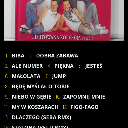
1.
BIBA
2.
DOBRA ZABAWA
3.
ALE NUMER
4.
PIĘKNA
5.
JESTEŚ
6.
MAŁOLATA
7.
JUMP
8.
BĘDĘ MYŚLAŁ O TOBIE
9.
NIEBO W GĘBIE
10.
ZAPOMNIJ MNIE
11.
MY W KOSZARACH
12.
FIGO-FAGO
13.
DLACZEGO (SEBA RMX)
14.
SZALONA (VELU RMX)