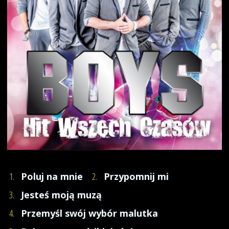
1.
Poluj na mnie
2.
Przypomnij mi
3.
Jesteś moją muzą
4.
Przemyśl swój wybór malutka