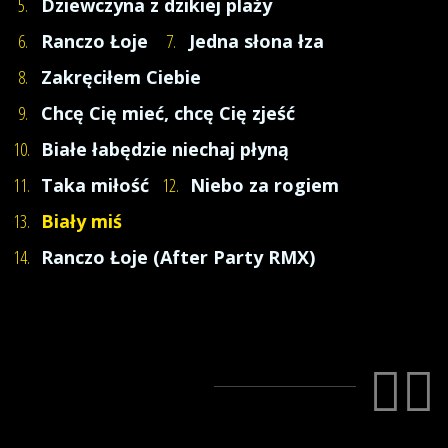
5.
Dziewczyna z dzikiej plaży
6.
Ranczo Łoje
7.
Jedna słona łza
8.
Zakręciłem Ciebie
9.
Chcę Cię mieć, chcę Cię zjeść
10.
Białe łabędzie niechaj płyną
11.
Taka miłość
12.
Niebo za rogiem
13.
Biały miś
14.
Ranczo Łoje (After Party RMX)