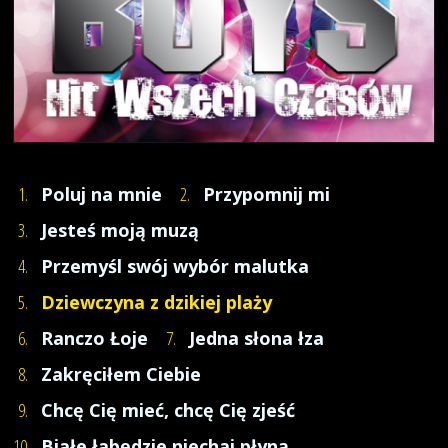
1.
Poluj na mnie
2.
Przypomnij mi
3.
Jesteś moją muzą
4.
Przemyśl swój wybór malutka
5.
Dziewczyna z dzikiej plaży
6.
Ranczo Łoje
7.
Jedna słona łza
8.
Zakręciłem Ciebie
9.
Chcę Cię mieć, chcę Cię zjeść
10.
Białe łabędzie niechaj płyną