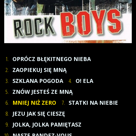
1.
OPRÓCZ BŁĘKITNEGO NIEBA
2.
ZAOPIEKUJ SIĘ MNĄ
3.
SZKLANA POGODA
4.
O! ELA
5.
ZNÓW JESTEŚ ZE MNĄ
6.
MNIEJ NIŻ ZERO
7.
STATKI NA NIEBIE
8.
JEZU JAK SIĘ CIESZĘ
9.
JOLKA, JOLKA PAMIĘTASZ
10.
NASZE RANDEZ-VOUS