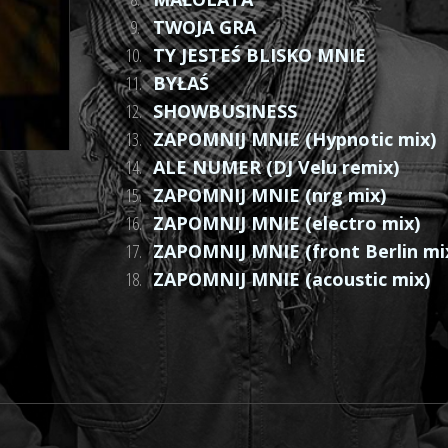
9.
TWOJA GRA
10.
TY JESTEŚ BLISKO MNIE
11.
BYŁAŚ
12.
SHOWBUSINESS
13.
ZAPOMNIJ MNIE (Hypnotic mix)
14.
ALE NUMER (DJ Velu remix)
15.
ZAPOMNIJ MNIE (nrg mix)
16.
ZAPOMNIJ MNIE (electro mix)
17.
ZAPOMNIJ MNIE (front Berlin mi
18.
ZAPOMNIJ MNIE (acoustic mix)