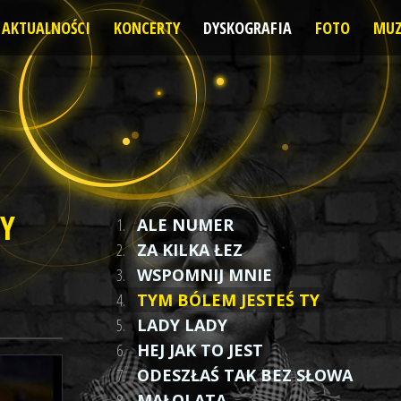
AKTUALNOŚCI
KONCERTY
DYSKOGRAFIA
FOTO
MUZ
TY
1.
ALE NUMER
2.
ZA KILKA ŁEZ
3.
WSPOMNIJ MNIE
4.
TYM BÓLEM JESTEŚ TY
5.
LADY LADY
6.
HEJ JAK TO JEST
7.
ODESZŁAŚ TAK BEZ SŁOWA
8.
MAŁOLATA