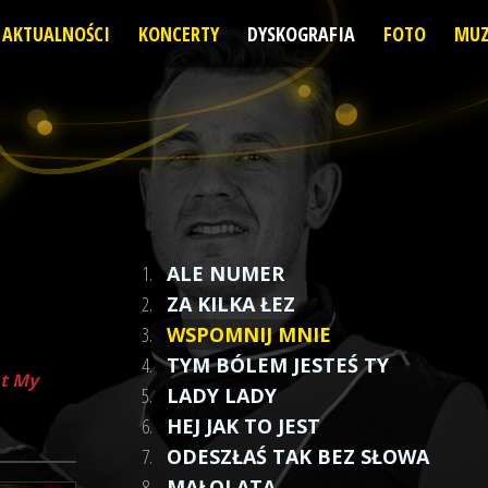
AKTUALNOŚCI
KONCERTY
DYSKOGRAFIA
FOTO
MUZ
1.
ALE NUMER
2.
ZA KILKA ŁEZ
3.
WSPOMNIJ MNIE
4.
TYM BÓLEM JESTEŚ TY
nt My
5.
LADY LADY
6.
HEJ JAK TO JEST
7.
ODESZŁAŚ TAK BEZ SŁOWA
8.
MAŁOLATA