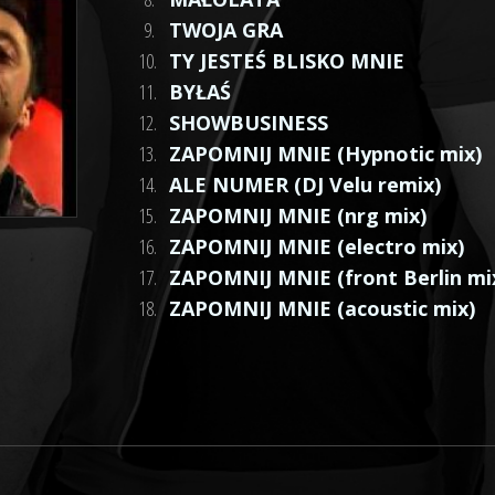
9.
TWOJA GRA
10.
TY JESTEŚ BLISKO MNIE
11.
BYŁAŚ
12.
SHOWBUSINESS
13.
ZAPOMNIJ MNIE (Hypnotic mix)
14.
ALE NUMER (DJ Velu remix)
15.
ZAPOMNIJ MNIE (nrg mix)
16.
ZAPOMNIJ MNIE (electro mix)
17.
ZAPOMNIJ MNIE (front Berlin mi
18.
ZAPOMNIJ MNIE (acoustic mix)