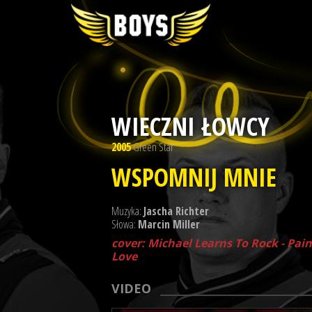
WIECZNI ŁOWCY
2005
Green Star
WSPOMNIJ MNIE
Muzyka:
Jascha Richter
Słowa:
Marcin Miller
cover: Michael Learns To Rock - Pai
Love
VIDEO