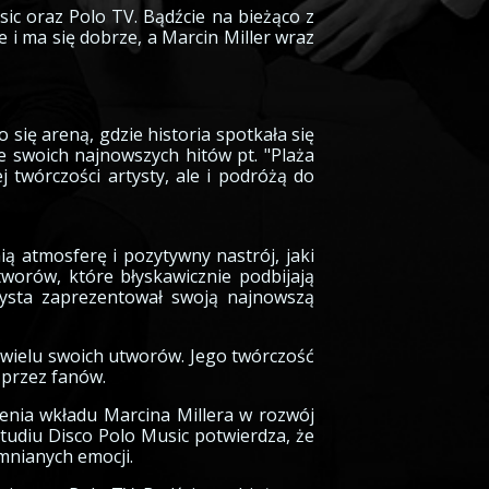
ic oraz Polo TV. Bądźcie na bieżąco z
 i ma się dobrze, a Marcin Miller wraz
 się areną, gdzie historia spotkała się
ze swoich najnowszych hitów pt. "Plaża
j twórczości artysty, ale i podróżą do
ią atmosferę i pozytywny nastrój, jaki
worów, które błyskawicznie podbijają
rtysta zaprezentował swoją najnowszą
m wielu swoich utworów. Jego twórczość
y przez fanów.
enia wkładu Marcina Millera w rozwój
tudiu Disco Polo Music potwierdza, że
omnianych emocji.