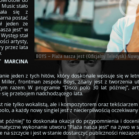
powrotów do
o Music stało
kała się z
darna postać
ał jeden ze
asza jest" w
 Występ stał
ości artysty,
y przez lata
.
BOYS – Plaża nasza jest (Oficjalny Teledysk) Nowy
T MARCINA
nie jeden z tych hitów, który doskonale wpisuje się w letn
Miller, frontman zespołu Boys, znany jest z tworzenia ut
i tym razem. W programie "Disco polo 30 lat później", a
e się przebojem nadchodzącego lata.
t nie tylko wokalistą, ale i kompozytorem oraz tekściarze
polo, a każdy nowy singiel jest z niecierpliwością oczekiwan
t później" to doskonała okazja do przypomnienia i doceni
zmatyczne wykonanie utworu "Plaża nasza jest" na żywo w s
e na szczycie i jest w stanie dostarczyć publiczności niezap