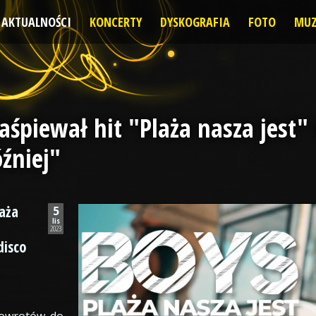
AKTUALNOŚCI
KONCERTY
DYSKOGRAFIA
FOTO
MUZ
zaśpiewał hit "Plaża nasza jest
óźniej"
laża
5
lis
2023
disco