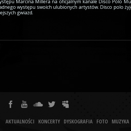
tępu Marcina Millera na oficjalnym kanale Disco Polo Mus
adnego występu swoich ulubionych artystów. Disco polo żyje
iejszych gwiazd.
AKTUALNOŚCI
KONCERTY
DYSKOGRAFIA
FOTO
MUZYKA