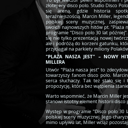
To był wieczór pełen wspomnień i 
złotej ery disco polo. Studio Disco Pol
się areną, gdzie historia spot
teraźniejszością. Marcin Miller, legen
polskiej sceny muzycznej, zaśpiew
swoich najnowszych hitów pt. "Plaża n
programie "Disco polo 30 lat później".
się nie tylko prezentacją nowej twórcz
ale i podróżą do korzeni gatunku, któr
przyciągał na parkiety miliony Polaków
"PLAŻA NASZA JEST" – NOWY HI
MILLERA
Utwór "Plaża nasza jest" to zdecydowa
towarzyszy fanom disco polo. Marcin 
serca słuchaczy. Tak też stało się 
propozycję, która bez wątpienia stani
Warto wspomnieć, że Marcin Miller jes
stanowi istotny element historii disco 
Występ w programie "Disco polo 30 la
polskiej sceny muzycznej. Jego chary
mimo upływu lat, Miller wciąż pozostaj