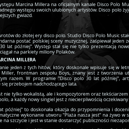
tępu Marcina Millera na oficjalnym kanale Disco Polo Mus
adnego występu swoich ulubionych artystów. Disco polo żyje
iejszych gwiazd.
tów do złotej ery disco polo. Studio Disco Polo Music stało
gendarna postać polskiej sceny muzycznej, zaśpiewał jeden 
0 lat później". Występ stał się nie tylko prezentacją nowe
ciągał na parkiety miliony Polaków.
ARCINA MILLERA
nie jeden z tych hitów, który doskonale wpisuje się w letn
Miller, frontman zespołu Boys, znany jest z tworzenia ut
i tym razem. W programie "Disco polo 30 lat później", a
e się przebojem nadchodzącego lata.
t nie tylko wokalistą, ale i kompozytorem oraz tekściarze
polo, a każdy nowy singiel jest z niecierpliwością oczekiwan
t później" to doskonała okazja do przypomnienia i doceni
zmatyczne wykonanie utworu "Plaża nasza jest" na żywo w s
e na szczycie i jest w stanie dostarczyć publiczności niezap