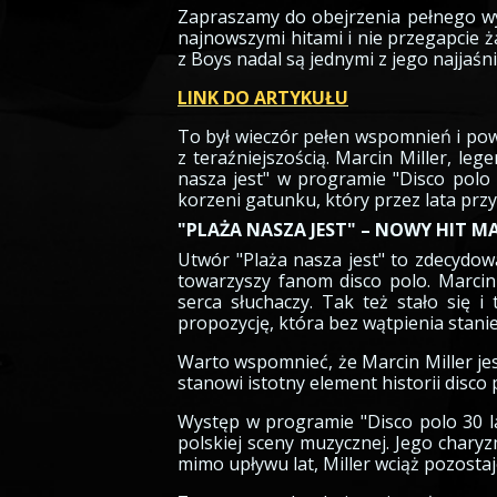
Zapraszamy do obejrzenia pełnego wys
najnowszymi hitami i nie przegapcie ż
z Boys nadal są jednymi z jego najjaśn
LINK DO ARTYKUŁU
To był wieczór pełen wspomnień i powro
z teraźniejszością. Marcin Miller, le
nasza jest" w programie "Disco polo 3
korzeni gatunku, który przez lata przy
"PLAŻA NASZA JEST" – NOWY HIT M
Utwór "Plaża nasza jest" to zdecydowa
towarzyszy fanom disco polo. Marcin 
serca słuchaczy. Tak też stało się 
propozycję, która bez wątpienia stani
Warto wspomnieć, że Marcin Miller jes
stanowi istotny element historii disco 
Występ w programie "Disco polo 30 la
polskiej sceny muzycznej. Jego chary
mimo upływu lat, Miller wciąż pozostaj