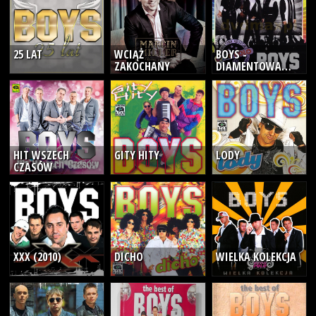
25 LAT
WCIĄŻ
BOYS -
ZAKOCHANY
DIAMENTOWA
KOLEKCJA DISCO
POLO
HIT WSZECH
GITY HITY
LODY
CZASÓW
XXX (2010)
DICHO
WIELKA KOLEKCJA