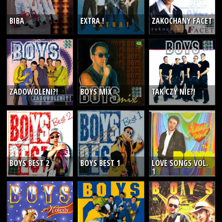
BIBA
EXTRA !
ZAKOCHANY FACET
ZADOWOLENI?!
BOYS MIX
TAK CZY NIE?!
BOYS BEST 2
BOYS BEST 1
LOVE SONGS VOL.
1