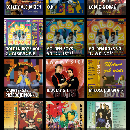
KOLĘDY ALE JAKIE?!
O.K.
ŁOBUZ & DRAŃ
GOLDEN BOYS VOL.
GOLDEN BOYS
GOLDEN BOYS VOL.
2 - ZABAWA WE
VOL.2 - JESTEŚ
1 - WOLNOŚĆ
WSI
ŁADNA
NAJWIĘKSZE
BAWMY SIĘ
MIŁOŚĆ JAK WIATR
PRZEBOJE NON-
STOP