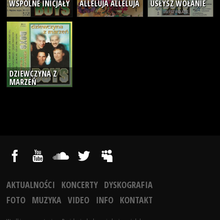
WSPÓLNE INICJAŁY
ALLELUJA ALLELUJA
USŁYSZ WOŁANIE
DZIEWCZYNA Z
MARZEŃ
AKTUALNOŚCI
KONCERTY
DYSKOGRAFIA
FOTO
MUZYKA
VIDEO
INFO
KONTAKT