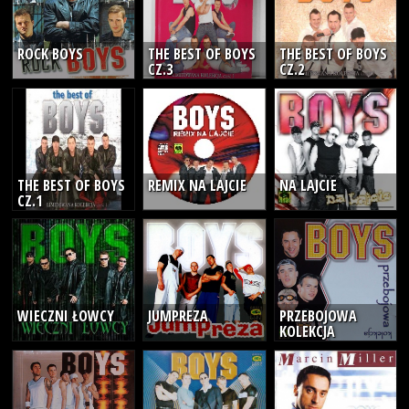
ROCK BOYS
THE BEST OF BOYS
THE BEST OF BOYS
CZ.3
CZ.2
THE BEST OF BOYS
REMIX NA LAJCIE
NA LAJCIE
CZ.1
WIECZNI ŁOWCY
JUMPREZA
PRZEBOJOWA
KOLEKCJA