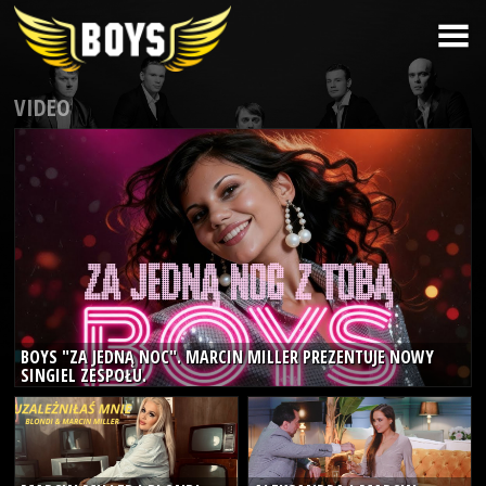
VIDEO
BOYS "ZA JEDNĄ NOC". MARCIN MILLER PREZENTUJE NOWY
SINGIEL ZESPOŁU.