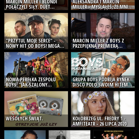
MARCIN MILLER I BLONDI
ALEKSANDRA I MARCIN
POŁĄCZYLI SIŁY. DUET
MILLER - MYŚLAŁEŚ, ŻE MNIE
"UZALEŻNIŁAŚ MNIE"! MEGA
KUPISZ (NOWOŚĆ 2025)
PREMIERA
"PRZYTUL MOJE SERCE" -
MARCIN MILLER Z BOYS Z
NOWY HIT OD BOYS! MEGA
PRZEPIĘKNĄ PREMIERĄ
PREMIERA!
"PORUSZĘ NIEBO I ZIEMIĘ"
NOWA PEREŁKA ZESPOŁU
GRUPA BOYS PODBIJA RYNEK
BOYS: "JAK SZALONY
DISCO POLO SWOIM HITEM
TRAKTORZYSTA"! MAMY
"PLAŻA NASZA JEST"!
PRZEDPREMIEROWO
TELEDYSK!
WESOŁYCH ŚWIĄT.
KOŁOBRZEG UL. FREDRY 1 -
AMFITEATR - 26 LIPCA 2020