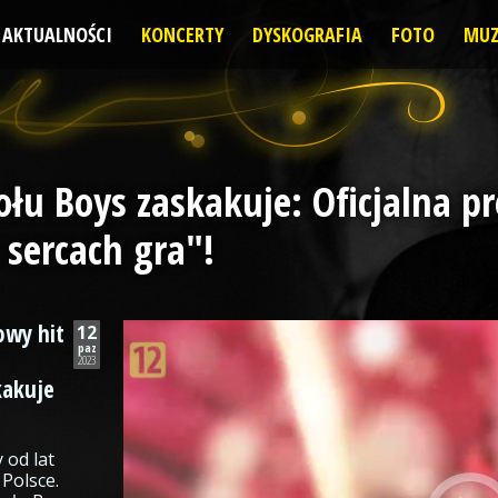
AKTUALNOŚCI
KONCERTY
DYSKOGRAFIA
FOTO
MUZ
ołu Boys zaskakuje: Oficjalna p
sercach gra"!
owy hit
12
paz
2023
kakuje
 od lat
 Polsce.