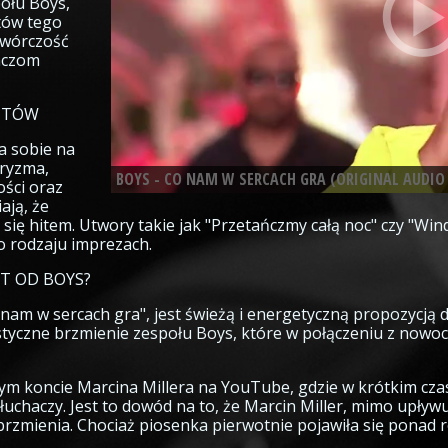
połu Boys,
któw tego
twórczość
haczom
ITÓW
ła sobie na
aryzma,
BOYS - CO NAM W SERCACH GRA (ORIGINAL AUDIO
ości oraz
ają, że
e się hitem. Utwory takie jak "Przetańczmy całą noc" czy "Wi
o rodzaju imprezach.
IT OD BOYS?
nam w sercach gra", jest świeżą i energetyczną propozycją d
styczne brzmienie zespołu Boys, które w połączeniu z nowo
nym koncie Marcina Millera na YouTube, gdzie w krótkim cza
łuchaczy. Jest to dowód na to, że Marcin Miller, mimo upływu 
rzmienia. Chociaż piosenka pierwotnie pojawiła się ponad 