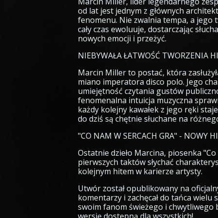
Marcin Miller, lider legendarnego zes
od lat jest jednym z głównych archite
fenomenu. Nie zwalnia tempa, a jego 
cały czas ewoluuje, dostarczając słuc
nowych emocji i przeżyć.
NIEBYWAŁA ŁATWOŚĆ TWORZENIA H
Marcin Miller to postać, która zasłuży
miano imperatora disco polo. Jego ch
umiejętność czytania gustów publiczn
fenomenalna intuicja muzyczna sprawi
każdy kolejny kawałek z jego ręki staj
do dziś są chętnie słuchane na różneg
"CO NAM W SERCACH GRA" - NOWY H
Ostatnie dzieło Marcina, piosenka "Co 
pierwszych taktów słychać charaktery
kolejnym hitem w karierze artysty.
Utwór został opublikowany na oficjal
komentarzy i zachęcał do tańca wielu s
swoim fanom świeżego i chwytliwego b
wersję dostępną dla wszystkich!