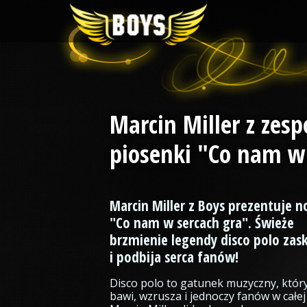
Marcin Miller z zesp
piosenki "Co nam w 
Marcin Miller z Boys prezentuje n
"Co nam w sercach gra". Świeże
brzmienie legendy disco polo zas
i podbija serca fanów!
Disco polo to gatunek muzyczny, który
bawi, wzrusza i jednoczy fanów w całej