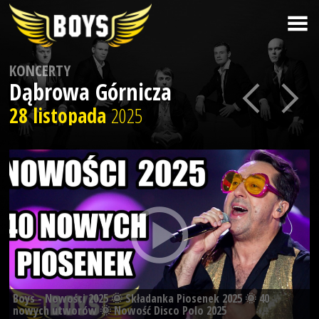
KONCERTY
Dąbrowa Górnicza
28 listopada
2025
Boys - Nowości 2025 🌞 Składanka Piosenek 2025 🌞 40
nowych utworów 🌞 Nowość Disco Polo 2025