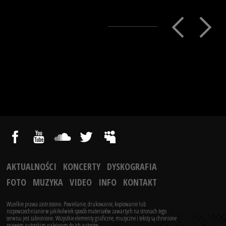
AKTUALNOŚCI
KONCERTY
DYSKOGRAFIA
FOTO
MUZYKA
VIDEO
INFO
KONTAKT
Wszelkie prawa zastrzeżone. Powielanie, drukowanie, kopiowanie lub
rozpowszechnianie w jakikolwiek sposób materiałów zawartych na stronach tego
serwisu jest zabronione.
Wszystkie elementy graficzne, muzyczne i teksty są chronione
prawem autorskim należącym do ich autorów.