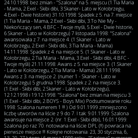
24.10.1998: bez zmian - "Szalona" na 5. miejscu (1.Tia Maria
- Mama, 2.Exel - Skibi dibi, 3.Skaner- Lato w Kołobrzegu,
4.Exel - Dwie historie) 31.10.1998: Spadek z 5. na 7. miejsce
(1.Tia Maria - Mama, 2.Exel - Skibi dibi, 3.To Nie My -
Niekończący sen, 4.BFC - Twoje myśli, 5.Exel - Dwie historie,
6.Skaner - Lato w Kołobrzegu) 7 listopada 1998: "Szalona"
awansowała z 7. na miejsce 4. (1.Skaner - Lato w
Kołobrzegu, 2.Exel - Skibi dibi, 3.Tia Maria - Mama)
14.11.1998: Spadek z 4. na miejsce 5. (1.Skaner - Lato w
Kołobrzegu, 2.Tia Maria - Mama, 3.Exel - Skibi dibi, 4.BFC -
Twoje myśli) 21.11.1998: Awans z 5. na miejsce 3. (1.Skaner
- Lato w Kołobrzegu, 2.Tia Maria - Mama) 28.11.1998:
Awans z 3. na miejsce 2. (numer 1 - Skaner - Lato w
Kołobrzegu) 5 grudnia 1998: Spadek z 2. na miejsce 3.
(1.Exel - Skibi dibi, 2.Skaner - Lato w Kołobrzegu),
12.12.1998 i 19.12.1998: "Szalona" bez zmian na miejscu 3.
(1.Exel - Skibi dibi, 2.BOYS - Boys Mix) Podsumowanie roku
1998: Szalona numerem 1 !!! ) Od 9.01.1999 zmniejszono
liczbę utworów na liście z 9 do 7. I tak: 9.01.1999: Szalona
awansuje na miejsce 2. (nr. 1:Exel - Skibi dibi), 16.01.1999:
Szalona po raz 70. notowana na liście DPL (!!) powraca na
pierwsze miejsce !!! Kolejne notowania: 23, 30 stycznia, 6,