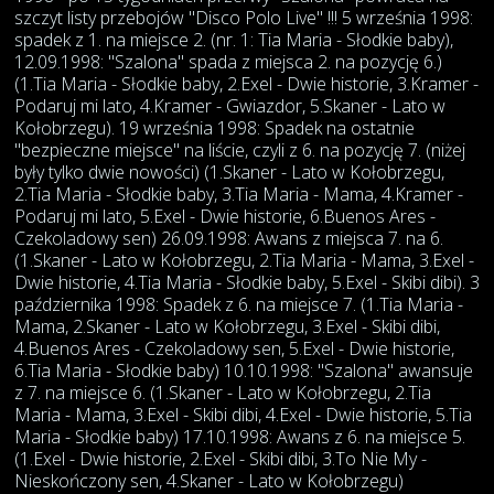
szczyt listy przebojów "Disco Polo Live" !!! 5 września 1998:
spadek z 1. na miejsce 2. (nr. 1: Tia Maria - Słodkie baby),
12.09.1998: "Szalona" spada z miejsca 2. na pozycję 6.)
(1.Tia Maria - Słodkie baby, 2.Exel - Dwie historie, 3.Kramer -
Podaruj mi lato, 4.Kramer - Gwiazdor, 5.Skaner - Lato w
Kołobrzegu). 19 września 1998: Spadek na ostatnie
"bezpieczne miejsce" na liście, czyli z 6. na pozycję 7. (niżej
były tylko dwie nowości) (1.Skaner - Lato w Kołobrzegu,
2.Tia Maria - Słodkie baby, 3.Tia Maria - Mama, 4.Kramer -
Podaruj mi lato, 5.Exel - Dwie historie, 6.Buenos Ares -
Czekoladowy sen) 26.09.1998: Awans z miejsca 7. na 6.
(1.Skaner - Lato w Kołobrzegu, 2.Tia Maria - Mama, 3.Exel -
Dwie historie, 4.Tia Maria - Słodkie baby, 5.Exel - Skibi dibi). 3
października 1998: Spadek z 6. na miejsce 7. (1.Tia Maria -
Mama, 2.Skaner - Lato w Kołobrzegu, 3.Exel - Skibi dibi,
4.Buenos Ares - Czekoladowy sen, 5.Exel - Dwie historie,
6.Tia Maria - Słodkie baby) 10.10.1998: "Szalona" awansuje
z 7. na miejsce 6. (1.Skaner - Lato w Kołobrzegu, 2.Tia
Maria - Mama, 3.Exel - Skibi dibi, 4.Exel - Dwie historie, 5.Tia
Maria - Słodkie baby) 17.10.1998: Awans z 6. na miejsce 5.
(1.Exel - Dwie historie, 2.Exel - Skibi dibi, 3.To Nie My -
Nieskończony sen, 4.Skaner - Lato w Kołobrzegu)