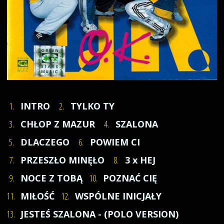
1.
INTRO
2.
TYLKO TY
3.
CHŁOP Z MAZUR
4.
SZALONA
5.
DLACZEGO
6.
POWIEM CI
7.
PRZESZŁO MINĘŁO
8.
3 x HEJ
9.
NOCE Z TOBĄ
10.
POZNAĆ CIĘ
11.
MIŁOŚĆ
12.
WSPÓLNE INICJAŁY
13.
JESTEŚ SZALONA - (POLO VERSION)