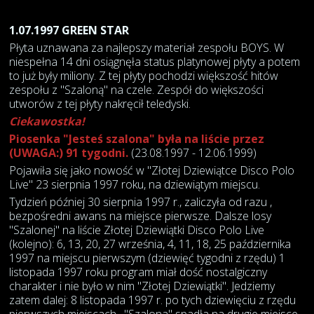
1.07.1997 GREEN STAR
Płyta uznawana za najlepszy materiał zespołu BOYS. W
niespełna 14 dni osiągnęła status platynowej płyty a potem
to już były miliony. Z tej płyty pochodzi większość hitów
zespołu z "Szaloną" na czele. Zespół do większości
utworów z tej płyty nakręcił teledyski.
Ciekawostka!
Piosenka "Jesteś szalona" była na liście przez
(UWAGA:) 91 tygodni.
(23.08.1997 - 12.06.1999)
Pojawiła się jako nowość w "Złotej Dziewiątce Disco Polo
Live" 23 sierpnia 1997 roku, na dziewiątym miejscu.
Tydzień później 30 sierpnia 1997 r., zaliczyła od razu ,
bezpośredni awans na miejsce pierwsze. Dalsze losy
"Szalonej" na liście Złotej Dziewiątki Disco Polo Live
(kolejno): 6, 13, 20, 27 września, 4, 11, 18, 25 października
1997 na miejscu pierwszym (dziewięć tygodni z rzędu) 1
listopada 1997 roku program miał dość nostalgiczny
charakter i nie było w nim "Złotej Dziewiątki". Jedziemy
zatem dalej: 8 listopada 1997 r. po tych dziewięciu z rzędu