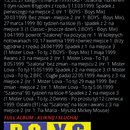
13, 20, 27 lutego i 6 marca 1999 roku - "Szalona" numerem
1 (tym razem 8 tygodni z rzędu !) 13.03.1999: Spadek z
pierwszego na miejsce 2. (nr. 1: BOYS - Boys Mix)
20.03.1999: Bez zmian - miejsce 2. (nr. 1: BOYS - Boys Mix),
27 marca 1999: 80. tydzień na liście (!) - spadek z 2. na
miejsce 3. (1.Classic - Jeszcze dzień, 2.BOYS - Boys Mix)
3.04.1999: powrót "Szalonej" na pozycję nr. 1. W kolejnych
notowaniach: 10, 17 kwietnia 1999 również miejsce 1. (trzy
tygodnie z rzędu) 24.04.1999: Spadek z 1. na miejsce 3.
(1.Mister Lova - To ty, 2.BOYS - Boys Mix) 1 maja 1999:
Awans z 3. na miejsce 2. (nr. 1: Mister Lova - To Ty)
8.05.1999: "Szalona" bez zmian - na miejscu 2. (nr. 1: Mister
Lova - To ty) 15.05.1999: Spadek z 2. na miejsce 3. (1.Mister
Lova - To ty, 2.BFC - Ciągle pada) 22.05.1999: Awans z 3. na
miejsce 2. (nr. 1: Mister Lova - To ty) 29 maja 1999: Bez
zmian - miejsce 2. (nr. 1: Mister Lova - To ty 5.06.1999:
"Szalona" 90. tydzień na liście !!! Spadek z 2. na miejsce 3.
(1.Mister Lova - To ty, 2.Dennis - Po prostu ty) 12 czerwca
1999: Ostatni (91) raz "Szalonej" na liście i awans z 3. na
miejsce 2. (nr. 1: Tia Maria - Myszka Mickey Mouse)
FULL ALBUM - KLIKNIJ I SŁUCHAJ