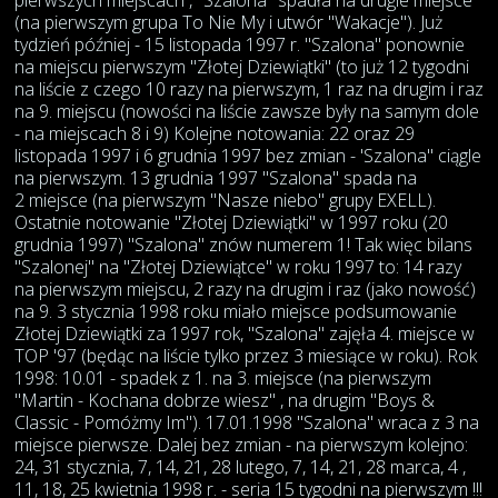
pierwszych miejscach , "Szalona" spadła na drugie miejsce
(na pierwszym grupa To Nie My i utwór "Wakacje"). Już
tydzień później - 15 listopada 1997 r. "Szalona" ponownie
na miejscu pierwszym "Złotej Dziewiątki" (to już 12 tygodni
na liście z czego 10 razy na pierwszym, 1 raz na drugim i raz
na 9. miejscu (nowości na liście zawsze były na samym dole
- na miejscach 8 i 9) Kolejne notowania: 22 oraz 29
listopada 1997 i 6 grudnia 1997 bez zmian - 'Szalona" ciągle
na pierwszym. 13 grudnia 1997 "Szalona" spada na
2 miejsce (na pierwszym "Nasze niebo" grupy EXELL).
Ostatnie notowanie "Złotej Dziewiątki" w 1997 roku (20
grudnia 1997) "Szalona" znów numerem 1! Tak więc bilans
"Szalonej" na "Złotej Dziewiątce" w roku 1997 to: 14 razy
na pierwszym miejscu, 2 razy na drugim i raz (jako nowość)
na 9. 3 stycznia 1998 roku miało miejsce podsumowanie
Złotej Dziewiątki za 1997 rok, "Szalona" zajęła 4. miejsce w
TOP '97 (będąc na liście tylko przez 3 miesiące w roku). Rok
1998: 10.01 - spadek z 1. na 3. miejsce (na pierwszym
"Martin - Kochana dobrze wiesz" , na drugim "Boys &
Classic - Pomóżmy Im"). 17.01.1998 "Szalona" wraca z 3 na
miejsce pierwsze. Dalej bez zmian - na pierwszym kolejno:
24, 31 stycznia, 7, 14, 21, 28 lutego, 7, 14, 21, 28 marca, 4 ,
11, 18, 25 kwietnia 1998 r. - seria 15 tygodni na pierwszym !!!