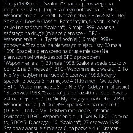
2 maja 1998 roku, "Szalona" spada z pierwszego na
miejsce szóste (!) - (top 5 tamtego notowania - 1. BFC -
Wspomnienie z..., 2. Exell - Nasze niebo, 3.Play & Mix - Hej
Sokoły, 4. Boys & Classic - Pomóżmy Im, 5. Vivat - Kiedy
czuję i na szóstym "Szalona") , 9 maja 1998- awans z
szóstego na drugie (miejsce pierwsze - "BFC -
Wspomnienia z...") . Tydzień później (16 maja 1998) -
ponownie "Szalona" na pierwszym miejscu listy. 23 maja
1998: Spadek z pierwszego na drugie miejsce (Na
pierwszym był wtedy zespół BFC z przebojem
"Wspomnienie z..."). 30 maja 1998: Szalona spada oczko w
dół, z 2. na 3. miejsce (1.BFC - Wspomnienia z wakacji, 2. To
Nie My - Gdybym miał ciebie) 6 czerwca 1998: kolejny
spadek - z pozycji 3. na miejsce 4. (1.Kramer - Gwiazdor,
2.BFC - Wspomnienia z..., 3. To Nie My - Gdybym miał ciebie)
13 czerwca 1998: "Szalona" już po raz 40. na liście ! Awans
z 4. na miejsce 3. (1.To Nie My - Gdybym miał ciebie, 2.BFC -
Wspomnienia z...) 20.06.1998: Spadek z 3. na miejsce 6.
(TOP 5: 1.To Nie My - Gdybym miał ciebie, 2.Kramer -
Gwiazdor, 3.BFC - Wspomnienia z..., 4.Exell & BFC - Co ty na
to, 5.BOYS- Dlaczego - i 6. "Szalona"). 27 czerwca 1998:
Szalona awansuje z miejsca 6. na pozycję 4. (1.Kramer -