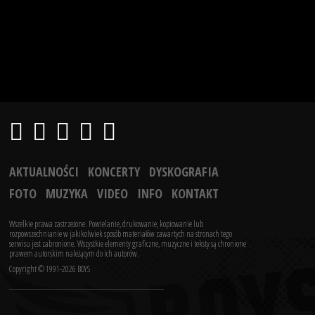
AKTUALNOŚCI
KONCERTY
DYSKOGRAFIA
FOTO
MUZYKA
VIDEO
INFO
KONTAKT
Wszelkie prawa zastrzeżone. Powielanie, drukowanie, kopiowanie lub
rozpowszechnianie w jakikolwiek sposób materiałów zawartych na stronach tego
serwisu jest zabronione.
Wszystkie elementy graficzne, muzyczne i teksty są chronione
prawem autorskim należącym do ich autorów.
Copyright © 1991-2026 BOYS