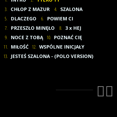
3.
CHŁOP Z MAZUR
4.
SZALONA
5.
DLACZEGO
6.
POWIEM CI
7.
PRZESZŁO MINĘŁO
8.
3 x HEJ
9.
NOCE Z TOBĄ
10.
POZNAĆ CIĘ
11.
MIŁOŚĆ
12.
WSPÓLNE INICJAŁY
13.
JESTEŚ SZALONA - (POLO VERSION)