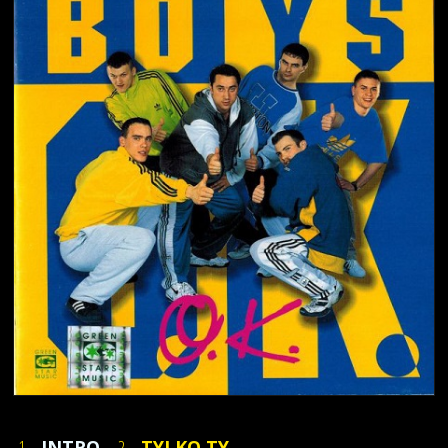
1.
INTRO
2.
TYLKO TY