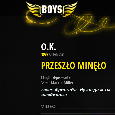
O.K.
1997
Green Star
PRZESZŁO MINĘŁO
Muzyka:
Фристайл
Słowa:
Marcin Miller
cover: Фристайл - Ну когда ж ты
влюбишься
VIDEO