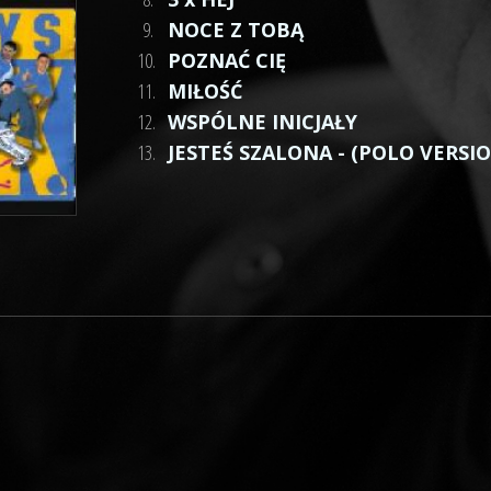
9.
NOCE Z TOBĄ
10.
POZNAĆ CIĘ
11.
MIŁOŚĆ
12.
WSPÓLNE INICJAŁY
13.
JESTEŚ SZALONA - (POLO VERSI