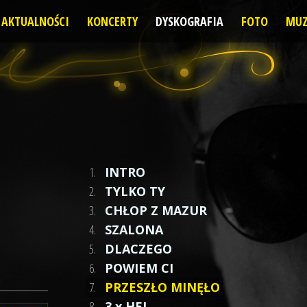
AKTUALNOŚCI
KONCERTY
DYSKOGRAFIA
FOTO
MUZ
1.
INTRO
2.
TYLKO TY
3.
CHŁOP Z MAZUR
4.
SZALONA
5.
DLACZEGO
6.
POWIEM CI
7.
PRZESZŁO MINĘŁO
8.
3 x HEJ