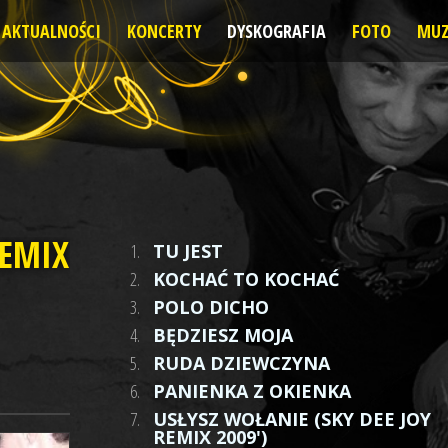
AKTUALNOŚCI
KONCERTY
DYSKOGRAFIA
FOTO
MUZ
REMIX
1.
TU JEST
2.
KOCHAĆ TO KOCHAĆ
3.
POLO DICHO
4.
BĘDZIESZ MOJA
5.
RUDA DZIEWCZYNA
6.
PANIENKA Z OKIENKA
7.
USŁYSZ WOŁANIE (SKY DEE JOY
REMIX 2009')