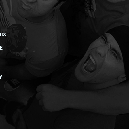
X
MIX
E
Y