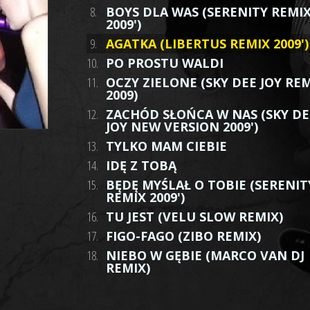
8.
BOYS DLA WAS (SERENITY REMI
2009')
9.
AGATKA (LIBERTUS REMIX 2009')
10.
PO PROSTU WALDI
11.
OCZY ZIELONE (SKY DEE JOY RE
2009)
12.
ZACHÓD SŁOŃCA W NAS (SKY DE
JOY NEW VERSION 2009')
13.
TYLKO MAM CIEBIE
14.
IDĘ Z TOBĄ
15.
BĘDĘ MYŚLAŁ O TOBIE (SERENIT
REMIX 2009')
16.
TU JEST (VELU SLOW REMIX)
17.
FIGO-FAGO (ZIBO REMIX)
18.
NIEBO W GĘBIE (MARCO VAN DJ
REMIX)