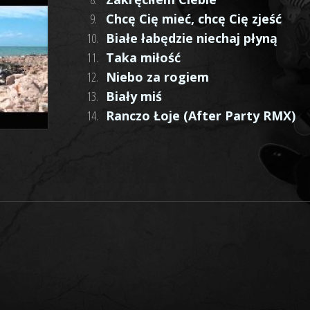
9.
Chcę Cię mieć, chcę Cię zjeść
10.
Białe łabędzie niechaj płyną
11.
Taka miłość
12.
Niebo za rogiem
13.
Biały miś
14.
Ranczo Łoje (After Party RMX)