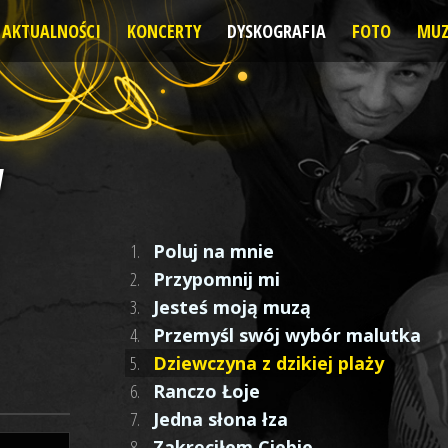
AKTUALNOŚCI
KONCERTY
DYSKOGRAFIA
FOTO
MUZ
W
1.
Poluj na mnie
2.
Przypomnij mi
3.
Jesteś moją muzą
4.
Przemyśl swój wybór malutka
5.
Dziewczyna z dzikiej plaży
6.
Ranczo Łoje
7.
Jedna słona łza
8.
Zakręciłem Ciebie