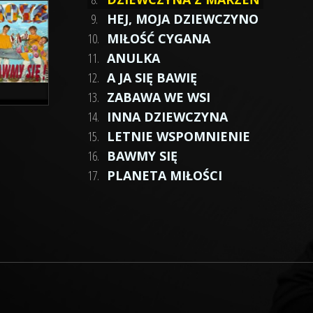
9.
HEJ, MOJA DZIEWCZYNO
10.
MIŁOŚĆ CYGANA
11.
ANULKA
12.
A JA SIĘ BAWIĘ
13.
ZABAWA WE WSI
14.
INNA DZIEWCZYNA
15.
LETNIE WSPOMNIENIE
16.
BAWMY SIĘ
17.
PLANETA MIŁOŚCI