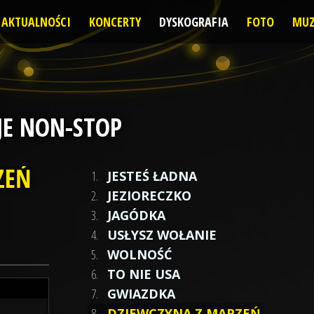
AKTUALNOŚCI
KONCERTY
DYSKOGRAFIA
FOTO
MUZ
JE NON-STOP
ZEŃ
1.
JESTEŚ ŁADNA
2.
JEZIORECZKO
3.
JAGÓDKA
4.
USŁYSZ WOŁANIE
5.
WOLNOŚĆ
6.
TO NIE USA
7.
GWIAZDKA
8.
DZIEWCZYNA Z MARZEŃ