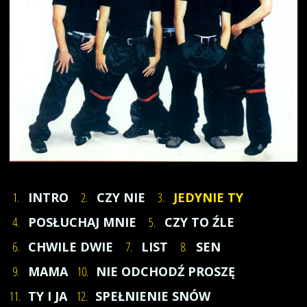
1.
INTRO
2.
CZY NIE
3.
JEDYNIE TY
4.
POSŁUCHAJ MNIE
5.
CZY TO ŹLE
6.
CHWILE DWIE
7.
LIST
8.
SEN
9.
MAMA
10.
NIE ODCHODŹ PROSZĘ
11.
TY I JA
12.
SPEŁNIENIE SNÓW