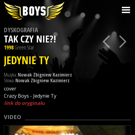
DYSKOGRAFIA
TAK CZY NIE?!
1998
Green Star
JEDYNIE TY
Muzyka:
Nowak Zbigniew Kazimierz
Słowa:
Nowak Zbigniew Kazimierz
cover
Crazy Boys - Jedynie Ty
link do oryginału
VIDEO