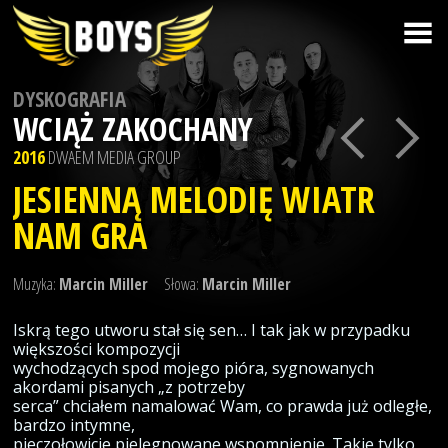
DYSKOGRAFIA
WCIĄŻ ZAKOCHANY
2016
DWAEM MEDIA GROUP
JESIENNĄ MELODIĘ WIATR
NAM GRA
Muzyka:
Marcin Miller
Słowa:
Marcin Miller
Iskrą tego utworu stał się sen… I tak jak w przypadku
większości kompozycji
wychodzących spod mojego pióra, sygnowanych
akordami pisanych „z potrzeby
serca” chciałem namalować Wam, co prawda już odległe,
bardzo intymne,
pieczołowicie pielęgnowane wspomnienie. Takie tylko