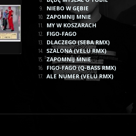
9.
NIEBO W GĘBIE
10.
ZAPOMNIJ MNIE
11.
MY W KOSZARACH
12.
FIGO-FAGO
13.
DLACZEGO (SEBA RMX)
14.
SZALONA (VELU RMX)
15.
ZAPOMNIJ MNIE
16.
FIGO-FAGO (Q-BASS RMX)
17.
ALE NUMER (VELU RMX)