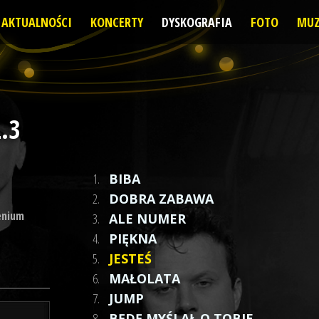
AKTUALNOŚCI
KONCERTY
DYSKOGRAFIA
FOTO
MUZ
.3
1.
BIBA
2.
DOBRA ZABAWA
enium
3.
ALE NUMER
4.
PIĘKNA
5.
JESTEŚ
6.
MAŁOLATA
7.
JUMP
8.
BĘDĘ MYŚLAŁ O TOBIE