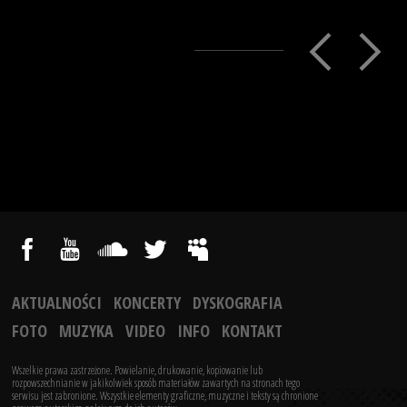
AKTUALNOŚCI
KONCERTY
DYSKOGRAFIA
FOTO
MUZYKA
VIDEO
INFO
KONTAKT
Wszelkie prawa zastrzeżone. Powielanie, drukowanie, kopiowanie lub
rozpowszechnianie w jakikolwiek sposób materiałów zawartych na stronach tego
serwisu jest zabronione.
Wszystkie elementy graficzne, muzyczne i teksty są chronione