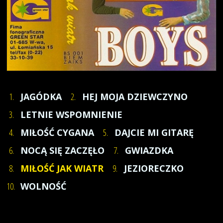
1.
JAGÓDKA
2.
HEJ MOJA DZIEWCZYNO
3.
LETNIE WSPOMNIENIE
4.
MIŁOŚĆ CYGANA
5.
DAJCIE MI GITARĘ
6.
NOCĄ SIĘ ZACZĘŁO
7.
GWIAZDKA
8.
MIŁOŚĆ JAK WIATR
9.
JEZIORECZKO
10.
WOLNOŚĆ