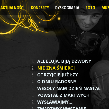
AKTUALNOŚCI
KONCERTY
DYSKOGRAFIA
FOTO
MUZ
1.
ALLELUJA, BIJĄ DZWONY
2.
NIE ZNA ŚMIERCI
3.
OTRZYJCIE JUŻ ŁZY
4.
O DNIU RADOSNY
5.
WESOŁY NAM DZIEŃ NASTAŁ
6.
POWSTAŁ Z MARTWYCH
7.
WYSŁAWIAJMY...
8.
ZMARTWYCHWSTANIE