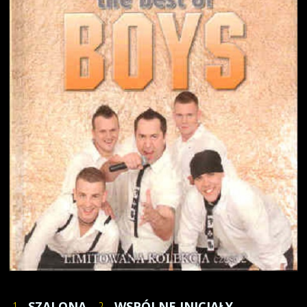
1.
SZALONA
2.
WSPÓLNE INICJAŁY