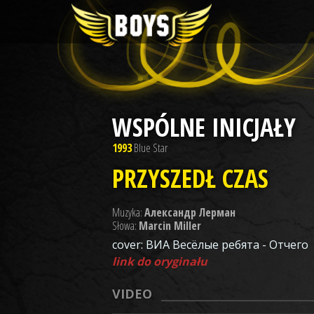
WSPÓLNE INICJAŁY
1993
Blue Star
PRZYSZEDŁ CZAS
Muzyka:
Александр Лерман
Słowa:
Marcin Miller
cover: ВИА Весёлые ребята - Отчего
link do oryginału
VIDEO