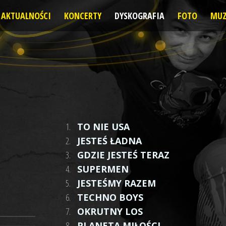
AKTUALNOŚCI
KONCERTY
DYSKOGRAFIA
FOTO
MUZ
1.
TO NIE USA
2.
JESTEŚ ŁADNA
3.
GDZIE JESTEŚ TERAZ
4.
SUPERMEN
5.
JESTEŚMY RAZEM
6.
TECHNO BOYS
7.
OKRUTNY LOS
8.
PLANETA MIŁOŚCI