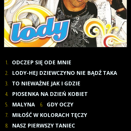
1.
ODCZEP SIĘ ODE MNIE
2.
LODY-HEJ DZIEWCZYNO NIE BĄDŹ TAKA
3.
TO NIEWAŻNE JAK I GDZIE
4.
PIOSENKA NA DZIEŃ KOBIET
5.
MALYNA
6.
GDY OCZY
7.
MIŁOŚĆ W KOLORACH TĘCZY
8.
NASZ PIERWSZY TANIEC