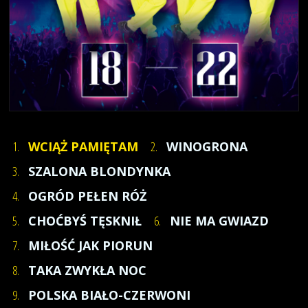
1.
WCIĄŻ PAMIĘTAM
2.
WINOGRONA
3.
SZALONA BLONDYNKA
4.
OGRÓD PEŁEN RÓŻ
5.
CHOĆBYŚ TĘSKNIŁ
6.
NIE MA GWIAZD
7.
MIŁOŚĆ JAK PIORUN
8.
TAKA ZWYKŁA NOC
9.
POLSKA BIAŁO-CZERWONI