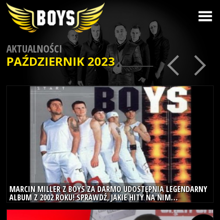
AKTUALNOŚCI
PAŹDZIERNIK
2023
30
paz
2023
MARCIN MILLER Z BOYS ZA DARMO UDOSTĘPNIA LEGENDARNY
ALBUM Z 2002 ROKU! SPRAWDŹ, JAKIE HITY NA NIM
ZNAJDZIESZ!
22