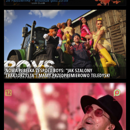
13
paz
2023
NOWA PEREŁKA ZESPOŁU BOYS: "JAK SZALONY
TRAKTORZYSTA"! MAMY PRZEDPREMIEROWO TELEDYSK!
12
paz
2023