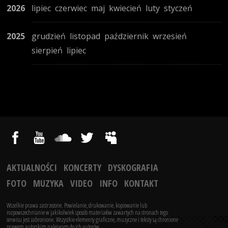
2026
lipiec
czerwiec
maj
kwiecień
luty
styczeń
2025
grudzień
listopad
październik
wrzesień
sierpień
lipiec
AKTUALNOŚCI
KONCERTY
DYSKOGRAFIA
FOTO
MUZYKA
VIDEO
INFO
KONTAKT
Wszelkie prawa zastrzeżone. Powielanie, drukowanie, kopiowanie lub
rozpowszechnianie w jakikolwiek sposób materiałów zawartych na stronach tego
serwisu jest zabronione.
Wszystkie elementy graficzne, muzyczne i teksty są chronione
prawem autorskim należącym do ich autorów.