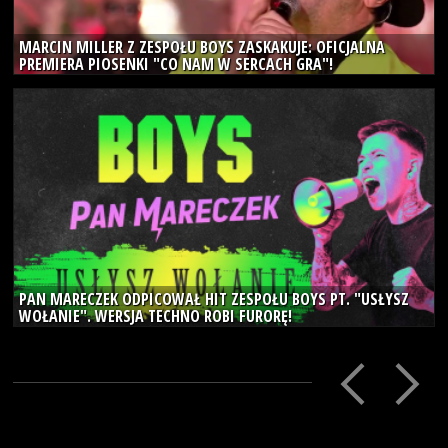
MARCIN MILLER Z ZESPOŁU BOYS ZASKAKUJE: OFICJALNA
PREMIERA PIOSENKI "CO NAM W SERCACH GRA"!
1
paz
2023
PAN MARECZEK ODPICOWAŁ HIT ZESPOŁU BOYS PT. "USŁYSZ
WOŁANIE". WERSJA TECHNO ROBI FURORĘ!