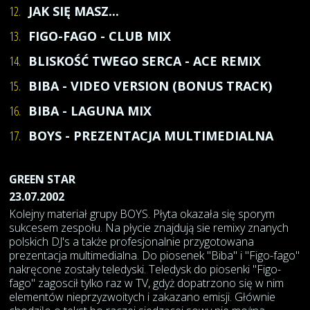
12.
JAK SIĘ MASZ...
13.
FIGO-FAGO - CLUB MIX
14.
BLISKOŚĆ TWEGO SERCA - ACE REMIX
15.
BIBA - VIDEO VERSION (BONUS TRACK)
16.
BIBA - LAGUNA MIX
17.
BOYS - PREZENTACJA MULTIMEDIALNA
GREEN STAR
23.07.2002
Kolejny materiał grupy BOYS. Płyta okazała się sporym
sukcesem zespołu. Na płycie znajdują sie remixy znanych
polskich DJ's a także profesjonalnie przygotowana
prezentacja multimedialna. Do piosenek "Biba" i "Figo-fago"
nakręcone zostały teledyski. Teledysk do piosenki "Figo-
fago" zagoscił tylko raz w TV, gdyż dopatrzono się w nim
elementów nieprzyzwoitych i zakazano emisji. Głównie