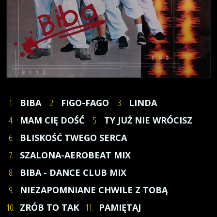
1.
BIBA
2.
FIGO-FAGO
3.
LINDA
4.
MAM CIĘ DOŚĆ
5.
TY JUŻ NIE WRÓCISZ
6.
BLISKOŚĆ TWEGO SERCA
7.
SZALONA-AEROBEAT MIX
8.
BIBA - DANCE CLUB MIX
9.
NIEZAPOMNIANE CHWILE Z TOBĄ
10.
ZRÓB TO TAK
11.
PAMIĘTAJ