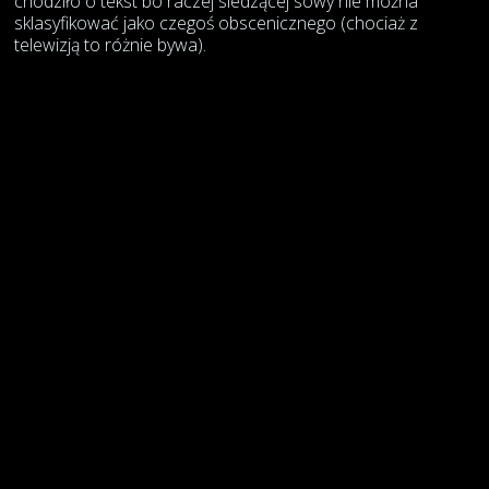
chodziło o tekst bo raczej siedzącej sowy nie można
sklasyfikować jako czegoś obscenicznego (chociaż z
telewizją to różnie bywa).