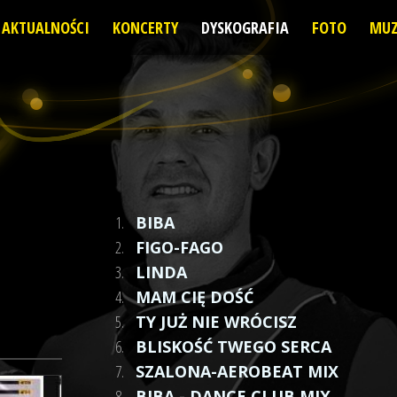
AKTUALNOŚCI
KONCERTY
DYSKOGRAFIA
FOTO
MUZ
1.
BIBA
2.
FIGO-FAGO
3.
LINDA
4.
MAM CIĘ DOŚĆ
5.
TY JUŻ NIE WRÓCISZ
6.
BLISKOŚĆ TWEGO SERCA
7.
SZALONA-AEROBEAT MIX
8.
BIBA - DANCE CLUB MIX