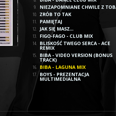
9.
NIEZAPOMNIANE CHWILE Z TOB
10.
ZRÓB TO TAK
11.
PAMIĘTAJ
12.
JAK SIĘ MASZ...
13.
FIGO-FAGO - CLUB MIX
14.
BLISKOŚĆ TWEGO SERCA - ACE
REMIX
15.
BIBA - VIDEO VERSION (BONUS
TRACK)
16.
BIBA - LAGUNA MIX
17.
BOYS - PREZENTACJA
MULTIMEDIALNA