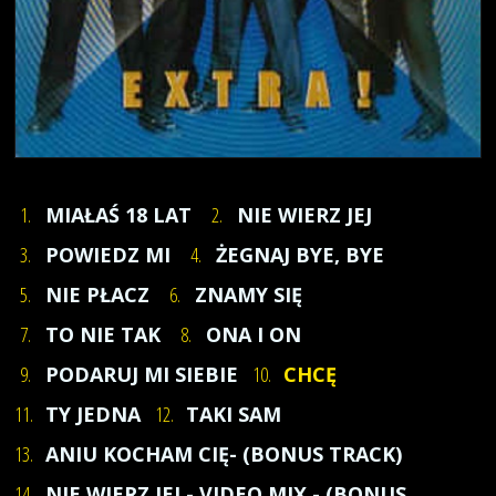
1.
MIAŁAŚ 18 LAT
2.
NIE WIERZ JEJ
3.
POWIEDZ MI
4.
ŻEGNAJ BYE, BYE
5.
NIE PŁACZ
6.
ZNAMY SIĘ
7.
TO NIE TAK
8.
ONA I ON
9.
PODARUJ MI SIEBIE
10.
CHCĘ
11.
TY JEDNA
12.
TAKI SAM
13.
ANIU KOCHAM CIĘ- (BONUS TRACK)
14.
NIE WIERZ JEJ - VIDEO MIX - (BONUS