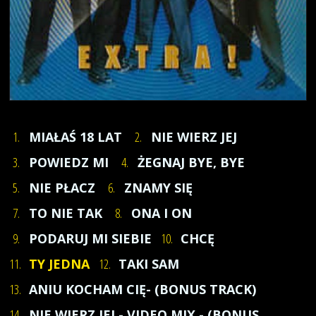
1.
MIAŁAŚ 18 LAT
2.
NIE WIERZ JEJ
3.
POWIEDZ MI
4.
ŻEGNAJ BYE, BYE
5.
NIE PŁACZ
6.
ZNAMY SIĘ
7.
TO NIE TAK
8.
ONA I ON
9.
PODARUJ MI SIEBIE
10.
CHCĘ
11.
TY JEDNA
12.
TAKI SAM
13.
ANIU KOCHAM CIĘ- (BONUS TRACK)
14.
NIE WIERZ JEJ - VIDEO MIX - (BONUS