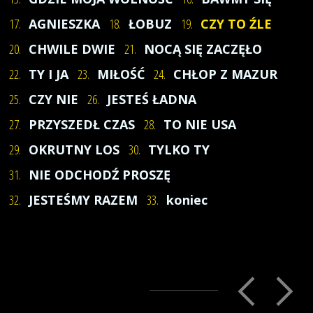
17.
AGNIESZKA
18.
ŁOBUZ
19.
CZY TO ŹLE
20.
CHWILE DWIE
21.
NOCĄ SIĘ ZACZĘŁO
22.
TY I JA
23.
MIŁOŚĆ
24.
CHŁOP Z MAZUR
25.
CZY NIE
26.
JESTEŚ ŁADNA
27.
PRZYSZEDŁ CZAS
28.
TO NIE USA
29.
OKRUTNY LOS
30.
TYLKO TY
31.
NIE ODCHODŹ PROSZĘ
32.
JESTEŚMY RAZEM
33.
koniec