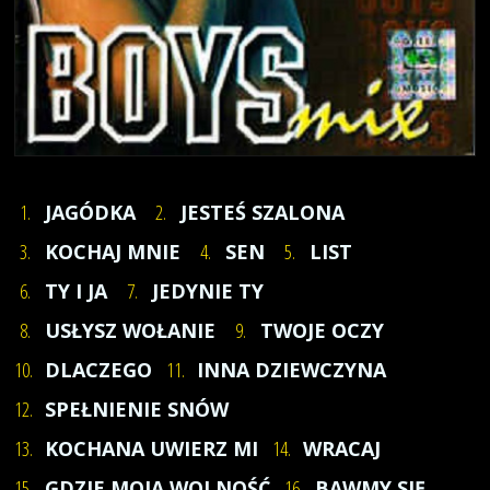
1.
JAGÓDKA
2.
JESTEŚ SZALONA
3.
KOCHAJ MNIE
4.
SEN
5.
LIST
6.
TY I JA
7.
JEDYNIE TY
8.
USŁYSZ WOŁANIE
9.
TWOJE OCZY
10.
DLACZEGO
11.
INNA DZIEWCZYNA
12.
SPEŁNIENIE SNÓW
13.
KOCHANA UWIERZ MI
14.
WRACAJ
15.
GDZIE MOJA WOLNOŚĆ
16.
BAWMY SIĘ