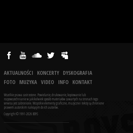
AKTUALNOŚCI
KONCERTY
DYSKOGRAFIA
FOTO
MUZYKA
VIDEO
INFO
KONTAKT
Wszelkie prawa zastrzeżone. Powielanie, drukowanie, kopiowanie lub
rozpowszechnianie w jakikolwiek sposób materiałów zawartych na stronach tego
serwisu jest zabronione.
Wszystkie elementy graficzne, muzyczne i teksty są chronione
prawem autorskim należącym do ich autorów.
Copyright © 1991-2026 BOYS