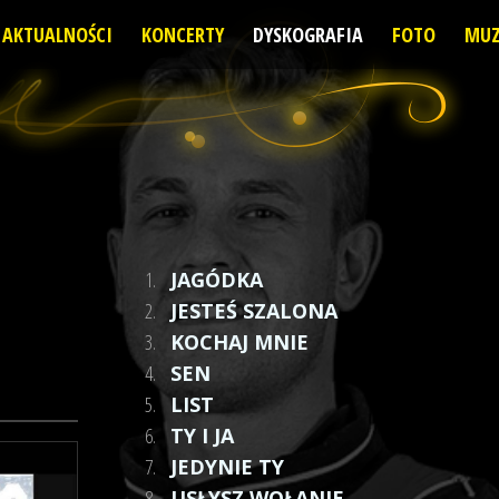
AKTUALNOŚCI
KONCERTY
DYSKOGRAFIA
FOTO
MUZ
1.
JAGÓDKA
2.
JESTEŚ SZALONA
3.
KOCHAJ MNIE
4.
SEN
5.
LIST
6.
TY I JA
7.
JEDYNIE TY
8.
USŁYSZ WOŁANIE