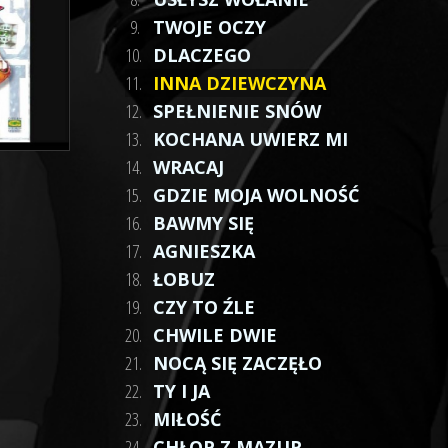
9.
TWOJE OCZY
10.
DLACZEGO
11.
INNA DZIEWCZYNA
12.
SPEŁNIENIE SNÓW
13.
KOCHANA UWIERZ MI
14.
WRACAJ
15.
GDZIE MOJA WOLNOŚĆ
16.
BAWMY SIĘ
17.
AGNIESZKA
18.
ŁOBUZ
19.
CZY TO ŹLE
20.
CHWILE DWIE
21.
NOCĄ SIĘ ZACZĘŁO
22.
TY I JA
23.
MIŁOŚĆ
24.
CHŁOP Z MAZUR