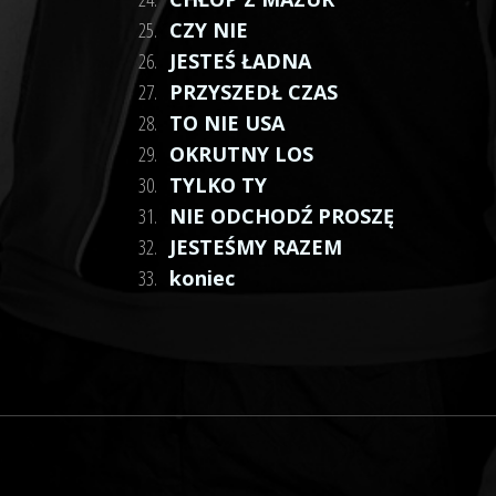
25.
CZY NIE
26.
JESTEŚ ŁADNA
27.
PRZYSZEDŁ CZAS
28.
TO NIE USA
29.
OKRUTNY LOS
30.
TYLKO TY
31.
NIE ODCHODŹ PROSZĘ
32.
JESTEŚMY RAZEM
33.
koniec