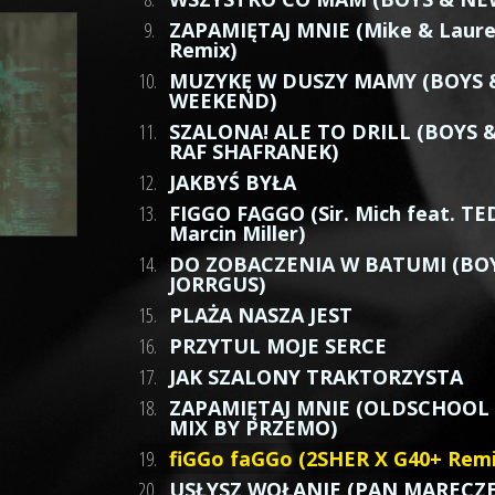
9.
ZAPAMIĘTAJ MNIE (Mike & Laur
Remix)
10.
MUZYKĘ W DUSZY MAMY (BOYS 
WEEKEND)
11.
SZALONA! ALE TO DRILL (BOYS 
RAF SHAFRANEK)
12.
JAKBYŚ BYŁA
13.
FIGGO FAGGO (Sir. Mich feat. TE
Marcin Miller)
14.
DO ZOBACZENIA W BATUMI (BO
JORRGUS)
15.
PLAŻA NASZA JEST
16.
PRZYTUL MOJE SERCE
17.
JAK SZALONY TRAKTORZYSTA
18.
ZAPAMIĘTAJ MNIE (OLDSCHOOL 
MIX BY PRZEMO)
19.
fiGGo faGGo (2SHER X G40+ Remi
20.
USŁYSZ WOŁANIE (PAN MARECZ