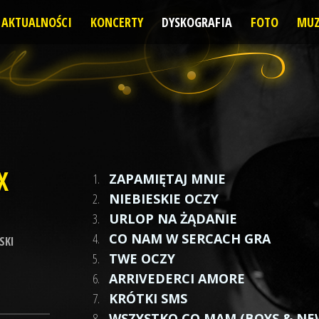
AKTUALNOŚCI
KONCERTY
DYSKOGRAFIA
FOTO
MUZ
X
1.
ZAPAMIĘTAJ MNIE
2.
NIEBIESKIE OCZY
3.
URLOP NA ŻĄDANIE
4.
CO NAM W SERCACH GRA
SKI
5.
TWE OCZY
6.
ARRIVEDERCI AMORE
7.
KRÓTKI SMS
8.
WSZYSTKO CO MAM (BOYS & NE