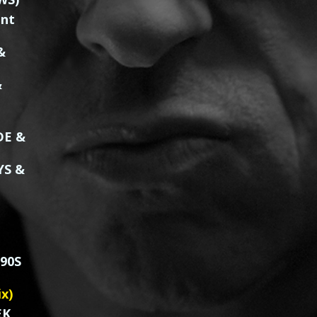
ent
&
&
DE &
YS &
90S
x)
EK