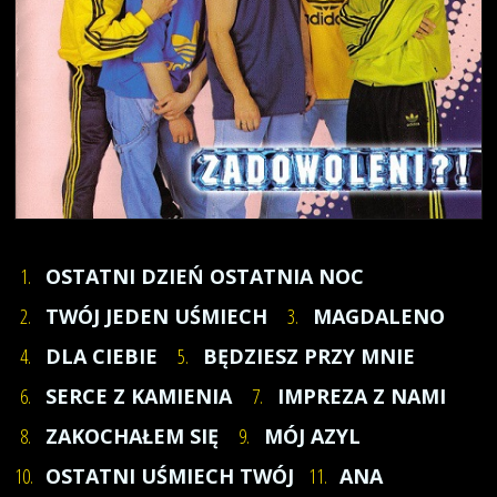
1.
OSTATNI DZIEŃ OSTATNIA NOC
2.
TWÓJ JEDEN UŚMIECH
3.
MAGDALENO
4.
DLA CIEBIE
5.
BĘDZIESZ PRZY MNIE
6.
SERCE Z KAMIENIA
7.
IMPREZA Z NAMI
8.
ZAKOCHAŁEM SIĘ
9.
MÓJ AZYL
10.
OSTATNI UŚMIECH TWÓJ
11.
ANA