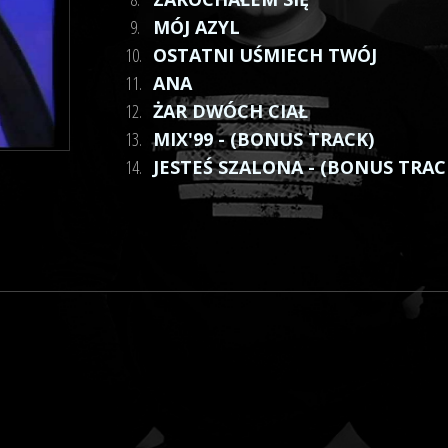
9.
MÓJ AZYL
10.
OSTATNI UŚMIECH TWÓJ
11.
ANA
12.
ŻAR DWÓCH CIAŁ
13.
MIX'99 - (BONUS TRACK)
14.
JESTEŚ SZALONA - (BONUS TRAC